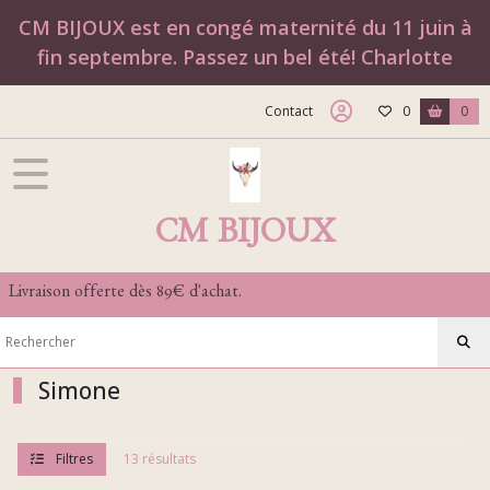
Fermer
CM BIJOUX est en congé maternité du 11 juin à
fin septembre. Passez un bel été! Charlotte
FILTRES
Contact
0
0
Tous
les
produits
BRACELETS
CM BIJOUX
Les
Nouveautés
Livraison offerte dès 89€ d'achat.
(22)
Les
Simone
personnalisables
(2)
Filtres
13 résultats
Simone