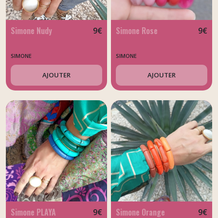
Simone Nudy
Simone Rose
9
€
9
€
SIMONE
SIMONE
AJOUTER
AJOUTER
Simone PLAYA
Simone Orange
9
€
9
€