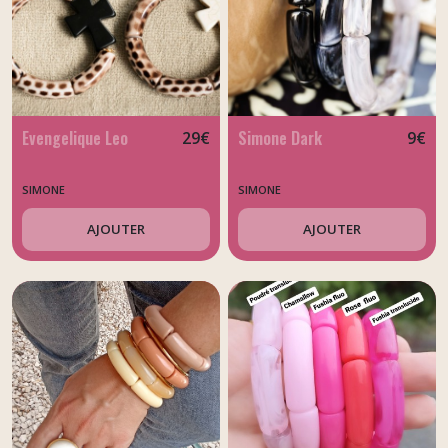
Evengelique Leo
Simone Dark
29
€
9
€
SIMONE
SIMONE
AJOUTER
AJOUTER