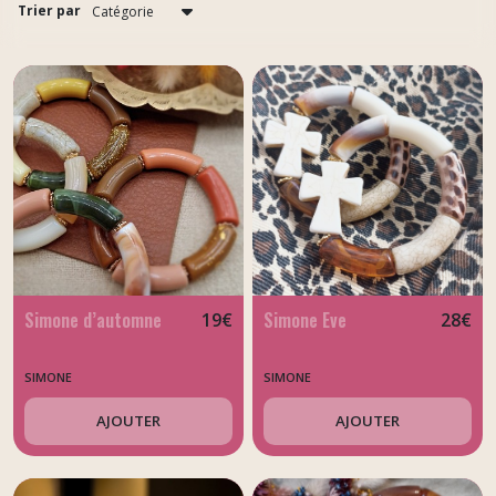
(13)
Trier par
Colette
(5)
PAPA
(1)
Afficher
les
résultats
Simone d’automne
Simone Eve
19
€
28
€
SIMONE
SIMONE
AJOUTER
AJOUTER