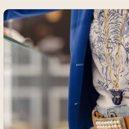
Les
chaînes
(13)
Collection
Charm’s
(3)
Afficher
les
résultats