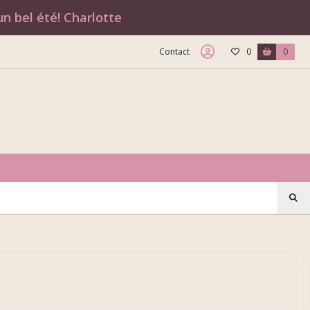
n bel été! Charlotte
Contact
0
0