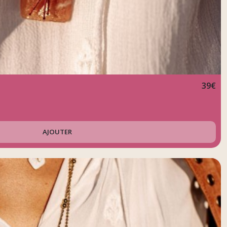
39
€
AJOUTER