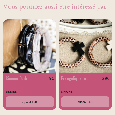
Vous pourriez aussi être intéressé par
Simone Dark
Evengelique Leo
9
€
29
€
SIMONE
SIMONE
AJOUTER
AJOUTER