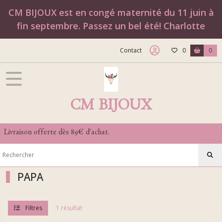
Fermer
CM BIJOUX est en congé maternité du 11 juin à
fin septembre. Passez un bel été! Charlotte
FILTRES
Contact
0
0
Tous
les
produits
BRACELETS
CM BIJOUX
Les
Nouveautés
Livraison offerte dès 89€ d'achat.
(22)
Les
PAPA
personnalisables
(2)
Filtres
1 résultat
Simone