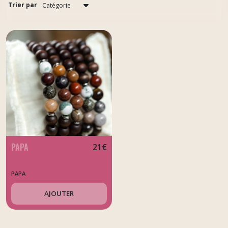
(13)
Trier par
Colette
(5)
PAPA
(1)
Afficher
les
résultats
PAPA
21
€
PAPA
AJOUTER