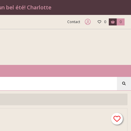
n bel été! Charlotte
Contact
0
0