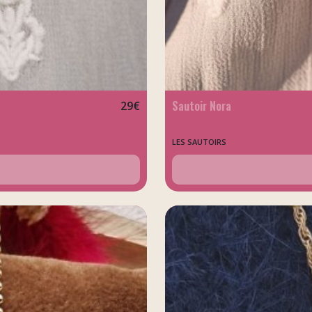
Sautoir Nora
29
€
LES SAUTOIRS