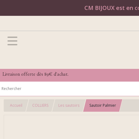
CM BIJOUX est en co
Livraison offerte dès 89€ d'achat.
Accueil
COLLIERS
Les sautoirs
Sautoir Palmier