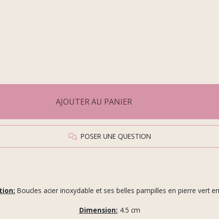
AJOUTER AU PANIER
POSER UNE QUESTION
tion:
Boucles acier inoxydable et ses belles pampilles en pierre vert 
Dimension:
4.5
cm