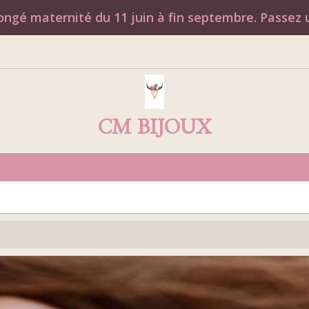
ngé maternité du 11 juin à fin septembre. Passez u
CM BIJOUX