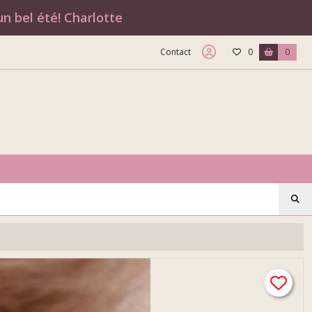
n bel été! Charlotte
Contact
0
0