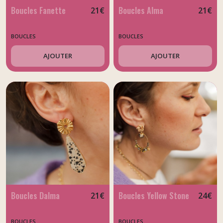
Boucles Fanette
Boucles Alma
21
€
21
€
BOUCLES
BOUCLES
AJOUTER
AJOUTER
Boucles Dalma
Boucles Yellow Stone
21
€
24
€
BOUCLES
BOUCLES