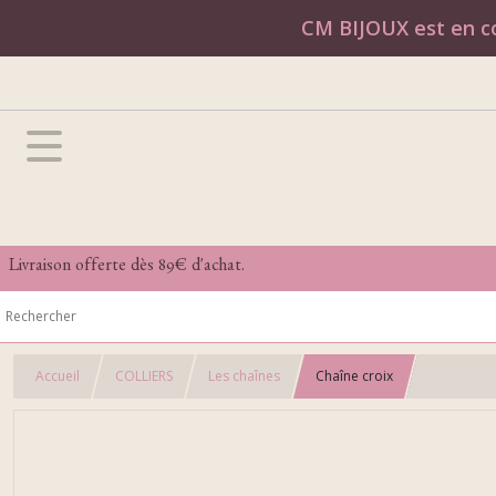
CM BIJOUX est en co
Livraison offerte dès 89€ d'achat.
Accueil
COLLIERS
Les chaînes
Chaîne croix