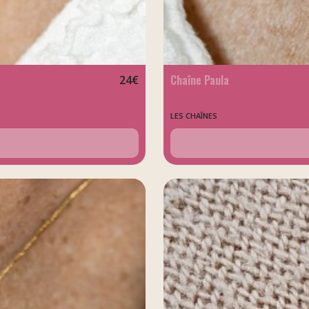
Chaîne Paula
24
€
LES CHAÎNES