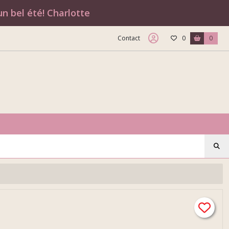
n bel été! Charlotte
Contact
0
0