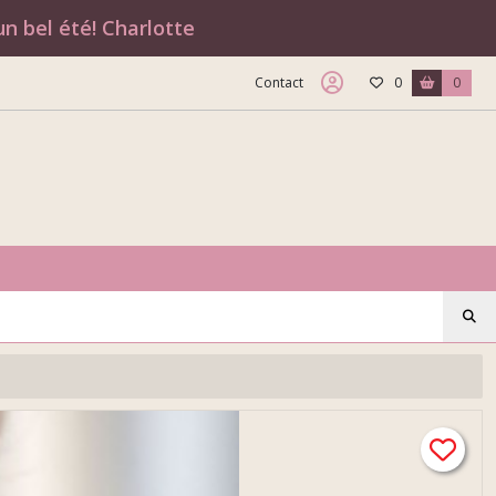
n bel été! Charlotte
Contact
0
0